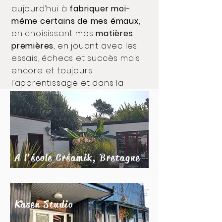
aujourd’hui à
fabriquer moi-
même certains de mes émaux
,
en choisissant mes
matières
premières
, en jouant avec les
essais, échecs et succès mais
encore et toujours
l’apprentissage et dans la
sécurité céramique.
Ecole
Créami
k
A l'école Créamik, Bretagne
Kasen Studio