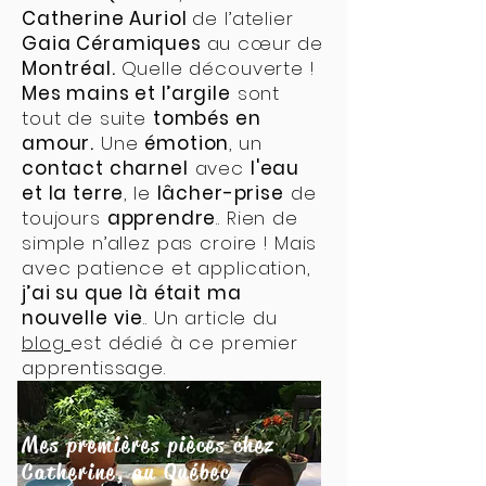
Catherine Auriol
de l’atelier
Gaia Céramiques
au cœur de
Montréal.
Quelle découverte !
Mes mains et l’argile
sont
tout de suite
tombés en
amour.
Une
émotion
, un
contact charnel
avec
l'eau
et la terre
, le
lâcher-prise
de
toujours
apprendre
.. Rien de
simple n’allez pas croire ! Mais
avec patience et application,
j’ai su que là était ma
nouvelle vie
.. Un article du
blog
est dédié à ce premier
apprentissage.
Mes premières pièces chez
Catherine, au Québec