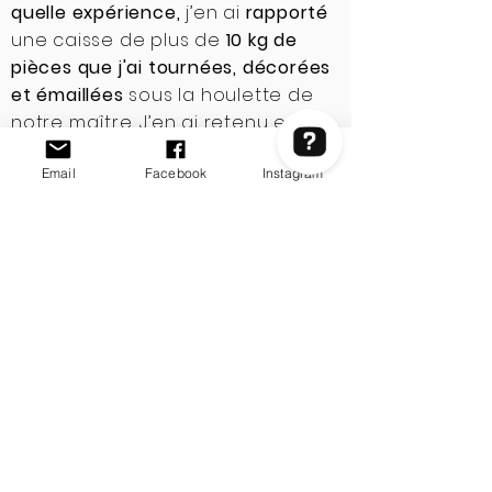
quelle expérience,
j’en ai
rapporté
une caisse de plus de
10 kg de
pièces que j'ai tournées, décorées
et émaillées
sous la houlette de
notre maître. J’en ai retenu entre
autres
préceptes
:
'
practice
Email
Facebook
Instagram
practice practice…'
et puis :
'This is
important...'
Et là nous savions,
élèves, que c’est
la clé
. Un grand
fan des Beatles notre maître Hiro !
Si vous avez envie d'en savoir
plus, rendez-vous sur
l'article du
blog.
L'inspiration tout près de chez
moi